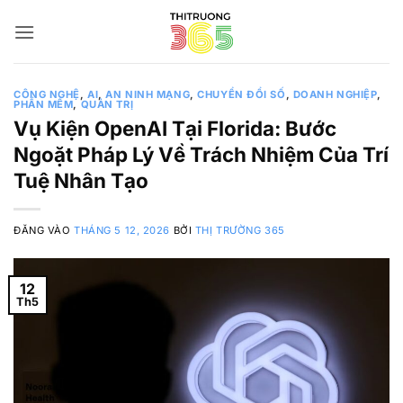
Bỏ
qua
nội
dung
CÔNG NGHỆ
,
AI
,
AN NINH MẠNG
,
CHUYỂN ĐỔI SỐ
,
DOANH NGHIỆP
,
PHẦN MỀM
,
QUẢN TRỊ
Vụ Kiện OpenAI Tại Florida: Bước
Ngoặt Pháp Lý Về Trách Nhiệm Của Trí
Tuệ Nhân Tạo
ĐĂNG VÀO
THÁNG 5 12, 2026
BỞI
THỊ TRƯỜNG 365
12
Th5