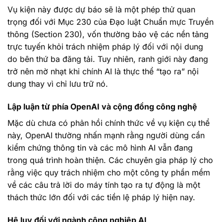
Vụ kiện này được dự báo sẽ là một phép thử quan
trọng đối với Mục 230 của Đạo luật Chuẩn mực Truyền
thông (Section 230), vốn thường bảo vệ các nền tảng
trực tuyến khỏi trách nhiệm pháp lý đối với nội dung
do bên thứ ba đăng tải. Tuy nhiên, ranh giới này đang
trở nên mờ nhạt khi chính AI là thực thể “tạo ra” nội
dung thay vì chỉ lưu trữ nó.
Lập luận từ phía OpenAI và cộng đồng công nghệ
Mặc dù chưa có phản hồi chính thức về vụ kiện cụ thể
này, OpenAI thường nhấn mạnh rằng người dùng cần
kiểm chứng thông tin và các mô hình AI vẫn đang
trong quá trình hoàn thiện. Các chuyên gia pháp lý cho
rằng việc quy trách nhiệm cho một công ty phần mềm
về các câu trả lời do máy tính tạo ra tự động là một
thách thức lớn đối với các tiền lệ pháp lý hiện nay.
Hệ lụy đối với ngành công nghiệp AI