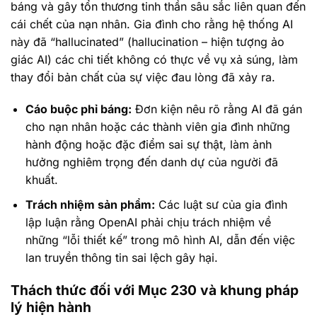
báng và gây tổn thương tinh thần sâu sắc liên quan đến
cái chết của nạn nhân. Gia đình cho rằng hệ thống AI
này đã “hallucinated” (hallucination – hiện tượng ảo
giác AI) các chi tiết không có thực về vụ xả súng, làm
thay đổi bản chất của sự việc đau lòng đã xảy ra.
Cáo buộc phỉ báng:
Đơn kiện nêu rõ rằng AI đã gán
cho nạn nhân hoặc các thành viên gia đình những
hành động hoặc đặc điểm sai sự thật, làm ảnh
hưởng nghiêm trọng đến danh dự của người đã
khuất.
Trách nhiệm sản phẩm:
Các luật sư của gia đình
lập luận rằng OpenAI phải chịu trách nhiệm về
những “lỗi thiết kế” trong mô hình AI, dẫn đến việc
lan truyền thông tin sai lệch gây hại.
Thách thức đối với Mục 230 và khung pháp
lý hiện hành