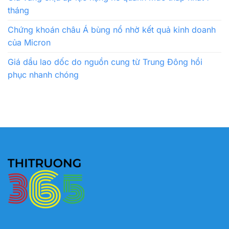
tháng
Chứng khoán châu Á bùng nổ nhờ kết quả kinh doanh
của Micron
Giá dầu lao dốc do nguồn cung từ Trung Đông hồi
phục nhanh chóng