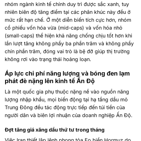
nhóm ngành kinh tế chính duy trì được sắc xanh, tuy
nhiên biên độ tăng điểm tại các phân khúc này đều ở
mức rất hạn chế. Ở một diễn biến tích cực hơn, nhóm
cổ phiếu vốn hóa vừa (mid-caps) và vốn hóa nhỏ
(small-caps) thể hiện khả năng chống chịu tốt hơn khi
lần lượt tăng không phẩy ba phần trăm và không phẩy
chín phần trăm, đóng vai trò là bệ đỡ giúp thị trường
không rơi vào trạng thái hoảng loạn.
Áp lực chi phí năng lượng và bóng đen lạm
phát đè nặng lên kinh tế Ấn Độ
Là một quốc gia phụ thuộc nặng nề vào nguồn năng
lượng nhập khẩu, mọi biến động tại hạ tầng dầu mỏ
Trung Đông đều tác động trực tiếp đến túi tiền của
người dân và biên lợi nhuận của doanh nghiệp Ấn Độ.
Đợt tăng giá xăng dầu thứ tư trong tháng
Việc Iran thiết lập lệnh phong tỏa Eo biển Hormuz do