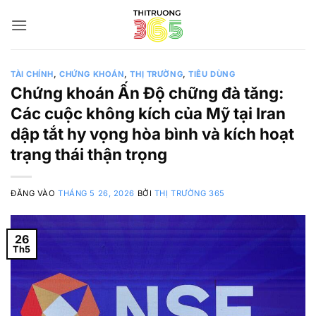
Bỏ
qua
nội
dung
TÀI CHÍNH
,
CHỨNG KHOÁN
,
THỊ TRƯỜNG
,
TIÊU DÙNG
Chứng khoán Ấn Độ chững đà tăng:
Các cuộc không kích của Mỹ tại Iran
dập tắt hy vọng hòa bình và kích hoạt
trạng thái thận trọng
ĐĂNG VÀO
THÁNG 5 26, 2026
BỞI
THỊ TRƯỜNG 365
26
Th5