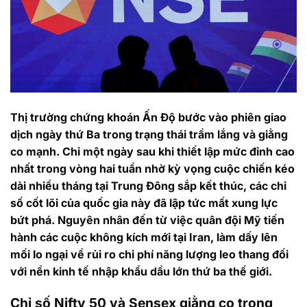
Thị trường chứng khoán Ấn Độ bước vào phiên giao
dịch ngày thứ Ba trong trạng thái trầm lắng và giằng
co mạnh. Chỉ một ngày sau khi thiết lập mức đỉnh cao
nhất trong vòng hai tuần nhờ kỳ vọng cuộc chiến kéo
dài nhiều tháng tại Trung Đông sắp kết thúc, các chỉ
số cốt lõi của quốc gia này đã lập tức mất xung lực
bứt phá. Nguyên nhân đến từ việc quân đội Mỹ tiến
hành các cuộc không kích mới tại Iran, làm dấy lên
mối lo ngại về rủi ro chi phí năng lượng leo thang đối
với nền kinh tế nhập khẩu dầu lớn thứ ba thế giới.
Chỉ số Nifty 50 và Sensex giằng co trong