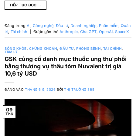
TIẾP TỤC ĐỌC
→
Đăng trong
AI
,
Công nghệ
,
Đầu tư
,
Doanh nghiệp
,
Phần mềm
,
Quản
trị
,
Tài chính
|
Được gắn thẻ
Anthropic
,
ChatGPT
,
OpenAI
,
SpaceX
SỐNG KHỎE
,
CHỨNG KHOÁN
,
ĐẦU TƯ
,
PHÒNG BỆNH
,
TÀI CHÍNH
,
TÂM LÝ
GSK củng cố danh mục thuốc ung thư phổi
bằng thương vụ thâu tóm Nuvalent trị giá
10,6 tỷ USD
ĐĂNG VÀO
THÁNG 6 9, 2026
BỞI
THỊ TRƯỜNG 365
09
Th6