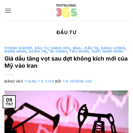
Bỏ
qua
nội
dung
ĐẦU TƯ
DOANH NGHIỆP
,
ĐẦU TƯ
,
HÀNG HÓA
,
M&A - ĐẦU TƯ
,
NĂNG LƯỢNG
,
NGÂN HÀNG
,
QUẢN TRỊ
,
TÀI CHÍNH
,
TIÊU DÙNG
,
XUẤT NHẬP KHẨU
Giá dầu tăng vọt sau đợt không kích mới của
Mỹ vào Iran
ĐĂNG VÀO
THÁNG 7 9, 2026
BỞI
THỊ TRƯỜNG 365
09
Th7