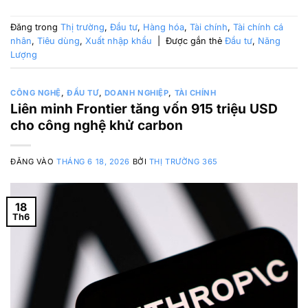
Đăng trong
Thị trường
,
Đầu tư
,
Hàng hóa
,
Tài chính
,
Tài chính cá
nhân
,
Tiêu dùng
,
Xuất nhập khẩu
|
Được gắn thẻ
Đầu tư
,
Năng
Lượng
CÔNG NGHỆ
,
ĐẦU TƯ
,
DOANH NGHIỆP
,
TÀI CHÍNH
Liên minh Frontier tăng vốn 915 triệu USD
cho công nghệ khử carbon
ĐĂNG VÀO
THÁNG 6 18, 2026
BỞI
THỊ TRƯỜNG 365
18
Th6