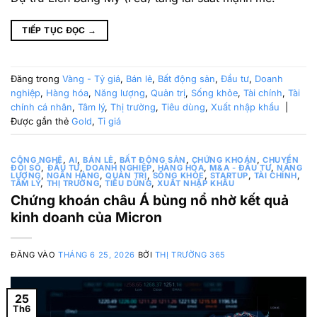
TIẾP TỤC ĐỌC
→
Đăng trong
Vàng - Tỷ giá
,
Bán lẻ
,
Bất động sản
,
Đầu tư
,
Doanh
nghiệp
,
Hàng hóa
,
Năng lượng
,
Quản trị
,
Sống khỏe
,
Tài chính
,
Tài
chính cá nhân
,
Tâm lý
,
Thị trường
,
Tiêu dùng
,
Xuất nhập khẩu
|
Được gắn thẻ
Gold
,
Tỉ giá
CÔNG NGHỆ
,
AI
,
BÁN LẺ
,
BẤT ĐỘNG SẢN
,
CHỨNG KHOÁN
,
CHUYỂN
ĐỔI SỐ
,
ĐẦU TƯ
,
DOANH NGHIỆP
,
HÀNG HÓA
,
M&A - ĐẦU TƯ
,
NĂNG
LƯỢNG
,
NGÂN HÀNG
,
QUẢN TRỊ
,
SỐNG KHỎE
,
STARTUP
,
TÀI CHÍNH
,
TÂM LÝ
,
THỊ TRƯỜNG
,
TIÊU DÙNG
,
XUẤT NHẬP KHẨU
Chứng khoán châu Á bùng nổ nhờ kết quả
kinh doanh của Micron
ĐĂNG VÀO
THÁNG 6 25, 2026
BỞI
THỊ TRƯỜNG 365
25
Th6