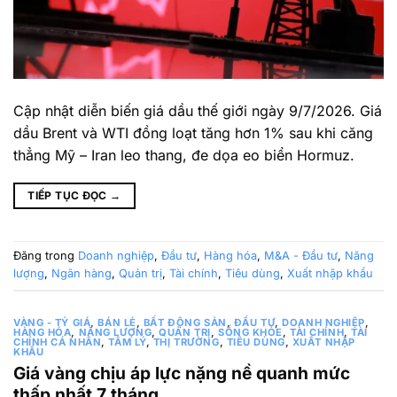
Cập nhật diễn biến giá dầu thế giới ngày 9/7/2026. Giá
dầu Brent và WTI đồng loạt tăng hơn 1% sau khi căng
thẳng Mỹ – Iran leo thang, đe dọa eo biển Hormuz.
TIẾP TỤC ĐỌC
→
Đăng trong
Doanh nghiệp
,
Đầu tư
,
Hàng hóa
,
M&A - Đầu tư
,
Năng
lượng
,
Ngân hàng
,
Quản trị
,
Tài chính
,
Tiêu dùng
,
Xuất nhập khẩu
VÀNG - TỶ GIÁ
,
BÁN LẺ
,
BẤT ĐỘNG SẢN
,
ĐẦU TƯ
,
DOANH NGHIỆP
,
HÀNG HÓA
,
NĂNG LƯỢNG
,
QUẢN TRỊ
,
SỐNG KHỎE
,
TÀI CHÍNH
,
TÀI
CHÍNH CÁ NHÂN
,
TÂM LÝ
,
THỊ TRƯỜNG
,
TIÊU DÙNG
,
XUẤT NHẬP
KHẨU
Giá vàng chịu áp lực nặng nề quanh mức
thấp nhất 7 tháng