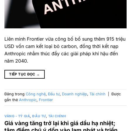
Liên minh Frontier vừa công bố bổ sung thêm 915 triệu
USD vốn cam kết loại bỏ carbon, đồng thời kết nạp
Anthropic nhằm thúc đẩy các giải pháp khí hậu đến
năm 2040.
TIẾP TỤC ĐỌC
→
Đăng trong
Công nghệ
,
Đầu tư
,
Doanh nghiệp
,
Tài chính
|
Được
gắn thẻ
Anthropic
,
Frontier
VÀNG - TỶ GIÁ
,
ĐẦU TƯ
,
TÀI CHÍNH
Giá vàng tăng trở lại khi giá dầu hạ nhiệt;
tâm điểm chú ý dồn vào lạm phát và triển