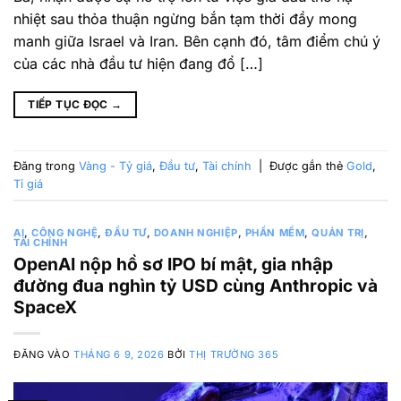
nhiệt sau thỏa thuận ngừng bắn tạm thời đầy mong
manh giữa Israel và Iran. Bên cạnh đó, tâm điểm chú ý
của các nhà đầu tư hiện đang đổ […]
TIẾP TỤC ĐỌC
→
Đăng trong
Vàng - Tỷ giá
,
Đầu tư
,
Tài chính
|
Được gắn thẻ
Gold
,
Tỉ giá
AI
,
CÔNG NGHỆ
,
ĐẦU TƯ
,
DOANH NGHIỆP
,
PHẦN MỀM
,
QUẢN TRỊ
,
TÀI CHÍNH
OpenAI nộp hồ sơ IPO bí mật, gia nhập
đường đua nghìn tỷ USD cùng Anthropic và
SpaceX
ĐĂNG VÀO
THÁNG 6 9, 2026
BỞI
THỊ TRƯỜNG 365