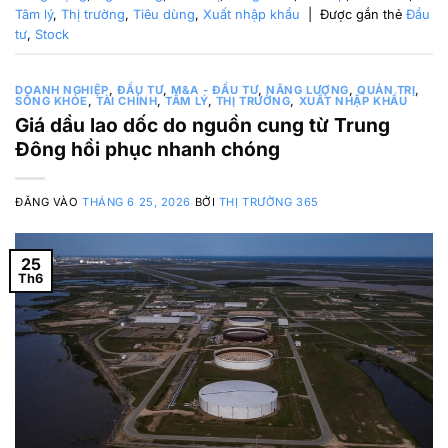
Tâm lý
,
Thị trường
,
Tiêu dùng
,
Xuất nhập khẩu
|
Được gắn thẻ
Đầu
tư
,
Stock
DOANH NGHIỆP
,
ĐẦU TƯ
,
M&A - ĐẦU TƯ
,
NĂNG LƯỢNG
,
QUẢN TRỊ
,
SỐNG KHỎE
,
TÀI CHÍNH
,
TÂM LÝ
,
THỊ TRƯỜNG
,
XUẤT NHẬP KHẨU
Giá dầu lao dốc do nguồn cung từ Trung
Đông hồi phục nhanh chóng
ĐĂNG VÀO
THÁNG 6 25, 2026
BỞI
THỊ TRƯỜNG 365
25
Th6