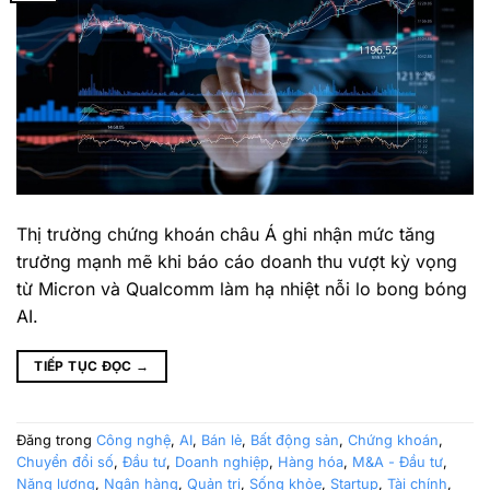
Thị trường chứng khoán châu Á ghi nhận mức tăng
trưởng mạnh mẽ khi báo cáo doanh thu vượt kỳ vọng
từ Micron và Qualcomm làm hạ nhiệt nỗi lo bong bóng
AI.
TIẾP TỤC ĐỌC
→
Đăng trong
Công nghệ
,
AI
,
Bán lẻ
,
Bất động sản
,
Chứng khoán
,
Chuyển đổi số
,
Đầu tư
,
Doanh nghiệp
,
Hàng hóa
,
M&A - Đầu tư
,
Năng lượng
,
Ngân hàng
,
Quản trị
,
Sống khỏe
,
Startup
,
Tài chính
,