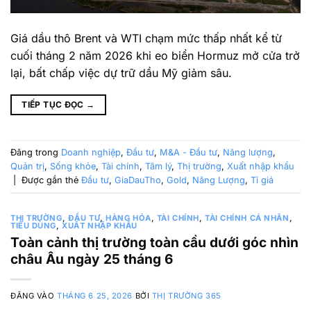
Giá dầu thô Brent và WTI chạm mức thấp nhất kể từ
cuối tháng 2 năm 2026 khi eo biển Hormuz mở cửa trở
lại, bất chấp việc dự trữ dầu Mỹ giảm sâu.
TIẾP TỤC ĐỌC
→
Đăng trong
Doanh nghiệp
,
Đầu tư
,
M&A - Đầu tư
,
Năng lượng
,
Quản trị
,
Sống khỏe
,
Tài chính
,
Tâm lý
,
Thị trường
,
Xuất nhập khẩu
|
Được gắn thẻ
Đầu tư
,
GiaDauTho
,
Gold
,
Năng Lượng
,
Tỉ giá
THỊ TRƯỜNG
,
ĐẦU TƯ
,
HÀNG HÓA
,
TÀI CHÍNH
,
TÀI CHÍNH CÁ NHÂN
,
TIÊU DÙNG
,
XUẤT NHẬP KHẨU
Toàn cảnh thị trường toàn cầu dưới góc nhìn
châu Âu ngày 25 tháng 6
ĐĂNG VÀO
THÁNG 6 25, 2026
BỞI
THỊ TRƯỜNG 365