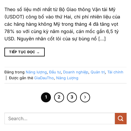
Theo số liệu mới nhất từ Bộ Giao thông Vận tải Mỹ
(USDOT) công bố vào thứ Hai, chi phí nhiên liệu của
các hãng hàng không Mỹ trong tháng 4 đã tăng vọt
78% so với cùng kỳ năm ngoái, cán mốc gần 6,5 tỷ
USD. Nguyên nhân cốt lõi của sự bùng nổ […]
TIẾP TỤC ĐỌC
→
Đăng trong
Năng lượng
,
Đầu tư
,
Doanh nghiệp
,
Quản trị
,
Tài chính
|
Được gắn thẻ
GiaDauTho
,
Năng Lượng
1
2
3