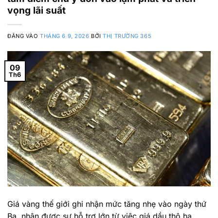
vọng lãi suất
ĐĂNG VÀO
THÁNG 6 9, 2026
BỞI
THỊ TRƯỜNG 365
09
Th6
Giá vàng thế giới ghi nhận mức tăng nhẹ vào ngày thứ
Ba, nhận được sự hỗ trợ lớn từ việc giá dầu thô hạ