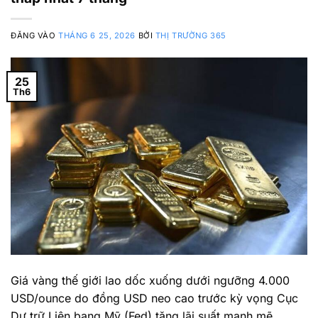
ĐĂNG VÀO
THÁNG 6 25, 2026
BỞI
THỊ TRƯỜNG 365
25
Th6
Giá vàng thế giới lao dốc xuống dưới ngưỡng 4.000
USD/ounce do đồng USD neo cao trước kỳ vọng Cục
Dự trữ Liên bang Mỹ (Fed) tăng lãi suất mạnh mẽ.