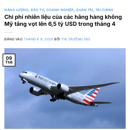
NĂNG LƯỢNG
,
ĐẦU TƯ
,
DOANH NGHIỆP
,
QUẢN TRỊ
,
TÀI CHÍNH
Chi phí nhiên liệu của các hãng hàng không
Mỹ tăng vọt lên 6,5 tỷ USD trong tháng 4
ĐĂNG VÀO
THÁNG 6 9, 2026
BỞI
THỊ TRƯỜNG 365
09
Th6