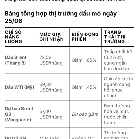
Bảng tổng hợp thị trường dầu mỏ ngày
25/06
CHỈ SỐ
TRẠNG
MỨC GIÁ
BIẾN ĐỘNG
NĂNG
THÁI THỊ
GHI NHẬN
PHIÊN
LƯỢNG
TRƯỜNG
Thấp nhất kể
Dầu Brent
72,52
từ 27/02,
Giảm 1,65%
(Tháng 8)
USD/thùng
cung ngắn
hạn dồi dào
Chịu áp lực từ
69,32
nguồn cung
Dầu WTI (Mỹ)
Giảm 1,45%
USD/thùng
hồi phục
nhanh
Bình thường
Dự báo Brent
67,00
hóa về mức
Q3
Dự báo giảm
USD/thùng
trước chiến
(Macquarie)
tranh
Thị trường
Dự trữ dầu
Mức thấp
Không tác
phớt lờ, tập