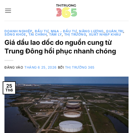
Bỏ
qua
nội
dung
DOANH NGHIỆP
,
ĐẦU TƯ
,
M&A - ĐẦU TƯ
,
NĂNG LƯỢNG
,
QUẢN TRỊ
,
SỐNG KHỎE
,
TÀI CHÍNH
,
TÂM LÝ
,
THỊ TRƯỜNG
,
XUẤT NHẬP KHẨU
Giá dầu lao dốc do nguồn cung từ
Trung Đông hồi phục nhanh chóng
ĐĂNG VÀO
THÁNG 6 25, 2026
BỞI
THỊ TRƯỜNG 365
25
Th6