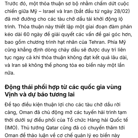
Trước đó, một thỏa thuận sơ bộ nhằm chấm dứt cuộc
chiến giữa Mỹ – Israel và Iran (bắt đầu từ ngày 28/02)
đã mở đường cho các tàu chở dầu tái khởi động lộ
trình. Thỏa thuận này thiết lập một giai đoạn đàm phán
kéo dài 60 ngày để giải quyết các vấn đề gai góc hơn,
bao gồm chương trình hạt nhân của Tehran. Phía Mỹ
cũng khẳng định dòng chảy dầu sẽ được duy trì liên
tục ngay cả khi thỏa thuận không đạt kết quả lâu dài,
và Iran sẽ không thể phong tỏa eo biển này một lần
nữa.
Động thái phối hợp từ các quốc gia vùng
Vịnh và dự báo tương lai
Để tạo điều kiện thuận lợi cho các tàu chở dầu rời
cảng, Oman đã chủ động mở các tuyến hải trình tạm
thời dưới sự điều phối của Tổ chức Hàng hải Quốc tế
(IMO). Thủ tướng Qatar cũng đã có chuyến thăm tới
Oman để thảo luận về cơ chế quản lý eo biển này