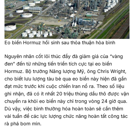
Eo biển Hormuz hồi sinh sau thỏa thuận hòa bình
Nguyên nhân cốt lõi thúc đẩy đà giảm giá của “vàng
đen” đến từ những tiến triển tích cực tại eo biển
Hormuz. Bộ trưởng Năng lượng Mỹ, ông Chris Wright,
cho biết lưu lượng tàu bè qua eo biển này hiện đã gần
đạt mức trước khi cuộc chiến Iran nổ ra. Theo số liệu
ghi nhận, đã có ít nhất 20 triệu thùng dầu thô được vận
chuyển ra khỏi eo biển này chỉ trong vòng 24 giờ qua.
Dù vậy, việc bình thường hóa hoàn toàn sẽ cần thêm
vài tuần để các lực lượng chức năng hoàn tất công tác
rà phá bom mìn.