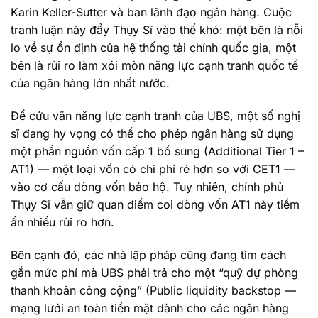
Karin Keller-Sutter và ban lãnh đạo ngân hàng. Cuộc
tranh luận này đẩy Thụy Sĩ vào thế khó: một bên là nỗi
lo về sự ổn định của hệ thống tài chính quốc gia, một
bên là rủi ro làm xói mòn năng lực cạnh tranh quốc tế
của ngân hàng lớn nhất nước.
Để cứu vãn năng lực cạnh tranh của UBS, một số nghị
sĩ đang hy vọng có thể cho phép ngân hàng sử dụng
một phần nguồn vốn cấp 1 bổ sung (Additional Tier 1 –
AT1) — một loại vốn có chi phí rẻ hơn so với CET1 —
vào cơ cấu dòng vốn bảo hộ. Tuy nhiên, chính phủ
Thụy Sĩ vẫn giữ quan điểm coi dòng vốn AT1 này tiềm
ẩn nhiều rủi ro hơn.
Bên cạnh đó, các nhà lập pháp cũng đang tìm cách
gắn mức phí mà UBS phải trả cho một “quỹ dự phòng
thanh khoản công cộng” (Public liquidity backstop —
mạng lưới an toàn tiền mặt dành cho các ngân hàng