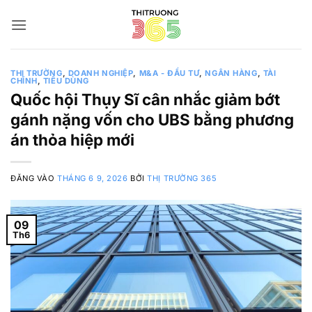
Bỏ
qua
nội
dung
THỊ TRƯỜNG
,
DOANH NGHIỆP
,
M&A - ĐẦU TƯ
,
NGÂN HÀNG
,
TÀI
CHÍNH
,
TIÊU DÙNG
Quốc hội Thụy Sĩ cân nhắc giảm bớt
gánh nặng vốn cho UBS bằng phương
án thỏa hiệp mới
ĐĂNG VÀO
THÁNG 6 9, 2026
BỞI
THỊ TRƯỜNG 365
09
Th6