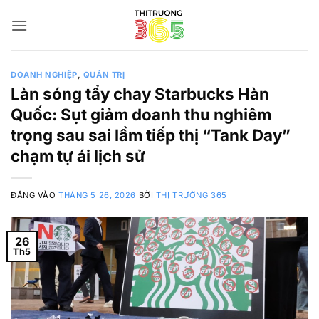
Bỏ
qua
nội
dung
DOANH NGHIỆP
,
QUẢN TRỊ
Làn sóng tẩy chay Starbucks Hàn
Quốc: Sụt giảm doanh thu nghiêm
trọng sau sai lầm tiếp thị “Tank Day”
chạm tự ái lịch sử
ĐĂNG VÀO
THÁNG 5 26, 2026
BỞI
THỊ TRƯỜNG 365
26
Th5