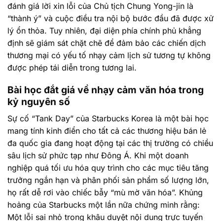
đánh giá lời xin lỗi của Chủ tịch Chung Yong-jin là
“thành ý” và cuộc điều tra nội bộ bước đầu đã được xử
lý ổn thỏa. Tuy nhiên, đại diện phía chính phủ khẳng
định sẽ giám sát chặt chẽ để đảm bảo các chiến dịch
thương mại có yếu tố nhạy cảm lịch sử tương tự không
được phép tái diễn trong tương lai.
Bài học đắt giá về nhạy cảm văn hóa trong
kỷ nguyên số
Sự cố “Tank Day” của Starbucks Korea là một bài học
mang tính kinh điển cho tất cả các thương hiệu bán lẻ
đa quốc gia đang hoạt động tại các thị trường có chiều
sâu lịch sử phức tạp như Đông Á. Khi một doanh
nghiệp quá tối ưu hóa quy trình cho các mục tiêu tăng
trưởng ngắn hạn và phân phối sản phẩm số lượng lớn,
họ rất dễ rơi vào chiếc bẫy “mù mờ văn hóa”. Khủng
hoảng của Starbucks một lần nữa chứng minh rằng:
Một lỗi sai nhỏ trong khâu duyệt nội dung trực tuyến