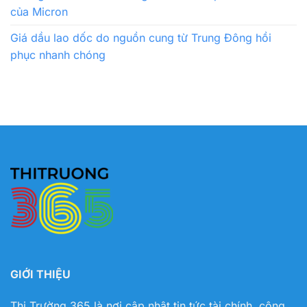
của Micron
Giá dầu lao dốc do nguồn cung từ Trung Đông hồi
phục nhanh chóng
GIỚI THIỆU
Thị Trường 365 là nơi cập nhật tin tức tài chính, công