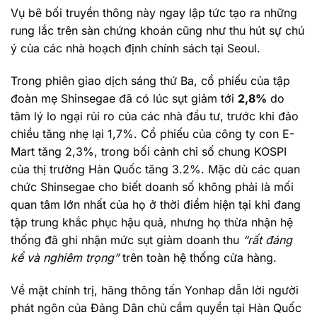
Vụ bê bối truyền thông này ngay lập tức tạo ra những
rung lắc trên sàn chứng khoán cũng như thu hút sự chú
ý của các nhà hoạch định chính sách tại Seoul.
Trong phiên giao dịch sáng thứ Ba, cổ phiếu của tập
đoàn mẹ Shinsegae đã có lúc sụt giảm tới
2,8%
do
tâm lý lo ngại rủi ro của các nhà đầu tư, trước khi đảo
chiều tăng nhẹ lại 1,7%. Cổ phiếu của công ty con E-
Mart tăng 2,3%, trong bối cảnh chỉ số chung KOSPI
của thị trường Hàn Quốc tăng 3.2%. Mặc dù các quan
chức Shinsegae cho biết doanh số không phải là mối
quan tâm lớn nhất của họ ở thời điểm hiện tại khi đang
tập trung khắc phục hậu quả, nhưng họ thừa nhận hệ
thống đã ghi nhận mức sụt giảm doanh thu
“rất đáng
kể và nghiêm trọng”
trên toàn hệ thống cửa hàng.
Về mặt chính trị, hãng thông tấn Yonhap dẫn lời người
phát ngôn của Đảng Dân chủ cầm quyền tại Hàn Quốc