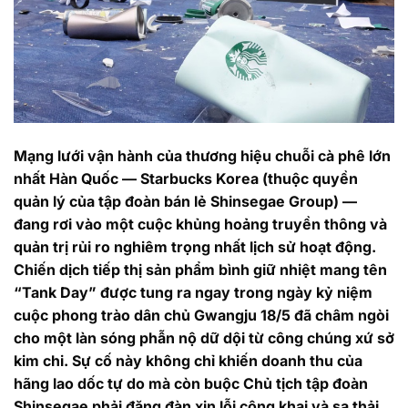
Mạng lưới vận hành của thương hiệu chuỗi cà phê lớn
nhất Hàn Quốc — Starbucks Korea (thuộc quyền
quản lý của tập đoàn bán lẻ Shinsegae Group) —
đang rơi vào một cuộc khủng hoảng truyền thông và
quản trị rủi ro nghiêm trọng nhất lịch sử hoạt động.
Chiến dịch tiếp thị sản phẩm bình giữ nhiệt mang tên
“Tank Day” được tung ra ngay trong ngày kỷ niệm
cuộc phong trào dân chủ Gwangju 18/5 đã châm ngòi
cho một làn sóng phẫn nộ dữ dội từ công chúng xứ sở
kim chi. Sự cố này không chỉ khiến doanh thu của
hãng lao dốc tự do mà còn buộc Chủ tịch tập đoàn
Shinsegae phải đăng đàn xin lỗi công khai và sa thải