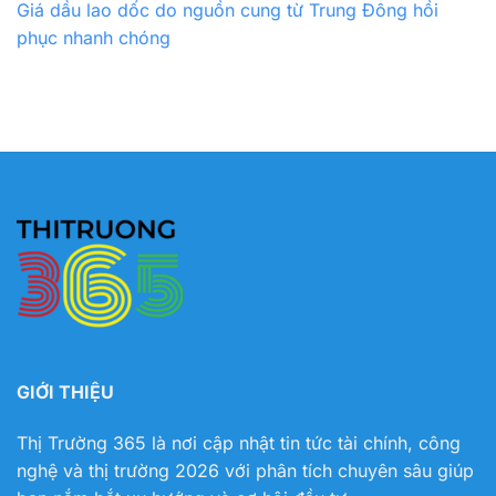
Giá dầu lao dốc do nguồn cung từ Trung Đông hồi
phục nhanh chóng
GIỚI THIỆU
Thị Trường 365 là nơi cập nhật tin tức tài chính, công
nghệ và thị trường 2026 với phân tích chuyên sâu giúp