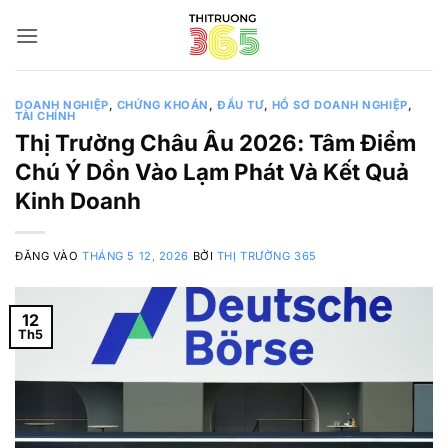
Bỏ
qua
nội
dung
DOANH NGHIỆP
,
CHỨNG KHOÁN
,
ĐẦU TƯ
,
HỒ SƠ DOANH NGHIỆP
,
TÀI CHÍNH
Thị Trường Châu Âu 2026: Tâm Điểm
Chú Ý Dồn Vào Lạm Phát Và Kết Quả
Kinh Doanh
ĐĂNG VÀO
THÁNG 5 12, 2026
BỞI
THỊ TRƯỜNG 365
12
Th5