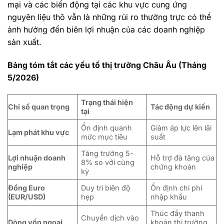
mại và các biến động tại các khu vực cung ứng
nguyên liệu thô vẫn là những rủi ro thường trực có thể
ảnh hưởng đến biên lợi nhuận của các doanh nghiệp
sản xuất.
Bảng tóm tắt các yếu tố thị trường Châu Âu (Tháng
5/2026)
Trạng thái hiện
Chỉ số quan trọng
Tác động dự kiến
tại
Ổn định quanh
Giảm áp lực lên lãi
Lạm phát khu vực
mức mục tiêu
suất
Tăng trưởng 5-
Lợi nhuận doanh
Hỗ trợ đà tăng của
8% so với cùng
nghiệp
chứng khoán
kỳ
Đồng Euro
Duy trì biên độ
Ổn định chi phí
(EUR/USD)
hẹp
nhập khẩu
Thúc đẩy thanh
Chuyển dịch vào
Dòng vốn ngoại
khoản thị trường